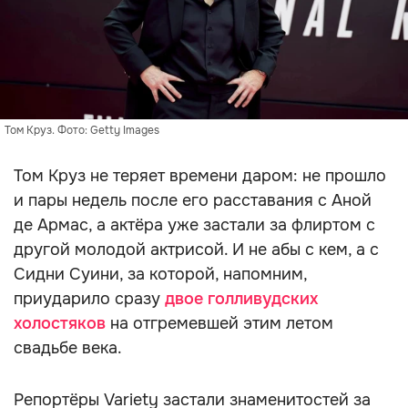
Том Круз. Фото: Getty Images
Том Круз не теряет времени даром: не прошло
и пары недель после его расставания с Аной
де Армас, а актёра уже застали за флиртом с
другой молодой актрисой. И не абы с кем, а с
Сидни Суини, за которой, напомним,
приударило сразу
двое голливудских
холостяков
на отгремевшей этим летом
свадьбе века.
Репортёры Variety застали знаменитостей за