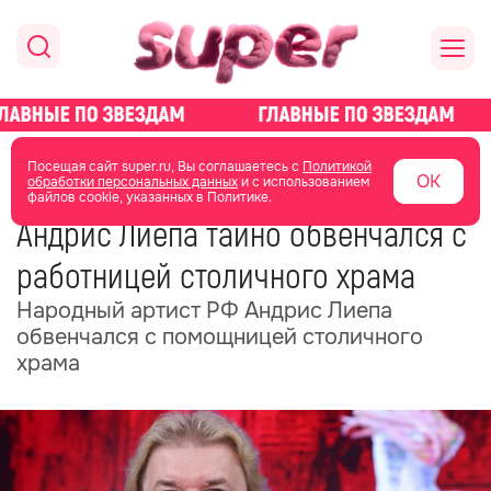
главная
новости о звездах
новости
Посещая сайт super.ru, Вы соглашаетесь с
Политикой
ОК
обработки персональных данных
и с использованием
файлов cookie, указанных в Политике.
18 ноября 2025
13:25
Андрис Лиепа тайно обвенчался с
работницей столичного храма
Народный артист РФ Андрис Лиепа
обвенчался с помощницей столичного
храма