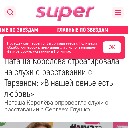
главная
новости о звездах
новости
Посещая сайт super.ru, Вы соглашаетесь с
Политикой
ОК
обработки персональных данных
и с использованием
файлов cookie, указанных в Политике.
16 мая
18:33
Наташа Королёва отреагировала
на слухи о расставании с
Тарзаном: «В нашей семье есть
любовь»
Наташа Королёва опровергла слухи о
расставании с Сергеем Глушко