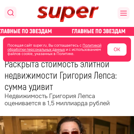
главная
новости о звездах
новости
Посещая сайт super.ru, Вы соглашаетесь с
Политикой
ОК
обработки персональных данных
и с использованием
файлов cookie, указанных в Политике.
10 февраля
12:23
Раскрыта стоимость элитной
недвижимости Григория Лепса:
сумма удивит
Недвижимость Григория Лепса
оценивается в 1,5 миллиарда рублей