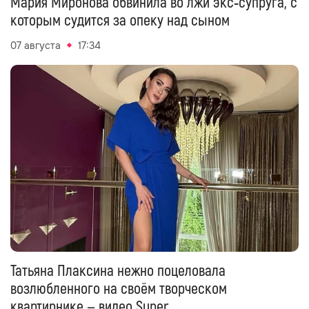
Мария Миронова обвинила во лжи экс‑супруга, с
которым судится за опеку над сыном
07 августа
17:34
Татьяна Плаксина нежно поцеловала
возлюбленного на своём творческом
квартирнике — видео Super