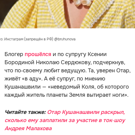
то: Инстаграм (запрещён в РФ) @bruhunova
Блогер
прошёлся
и по супругу Ксении
Бородиной Николаю Сердюкову, подчеркнув,
что по‑своему любит ведущую. Та, уверен Отар,
живёт «в аду». А её супруг, по мнению
Кушанашвили — «неведомый Коля, об которого
каждый житель планеты Земля вытирает ноги».
Читайте также:
Отар Кушанашвили раскрыл,
сколько ему заплатили за участие в ток‑шоу
Андрея Малахова