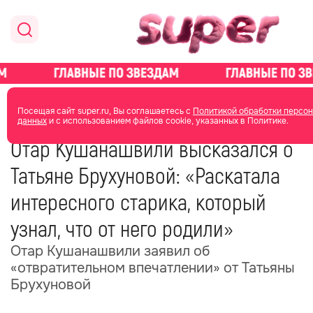
главная
новости о звездах
новости
Посещая сайт super.ru, Вы соглашаетесь с
Политикой обработки персо
данных
и с использованием файлов cookie, указанных в Политике.
07 февраля
19:45
Отар Кушанашвили высказался о
Татьяне Брухуновой: «Раскатала
интересного старика, который
узнал, что от него родили»
Отар Кушанашвили заявил об
«отвратительном впечатлении» от Татьяны
Брухуновой