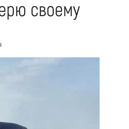
верю своему
я