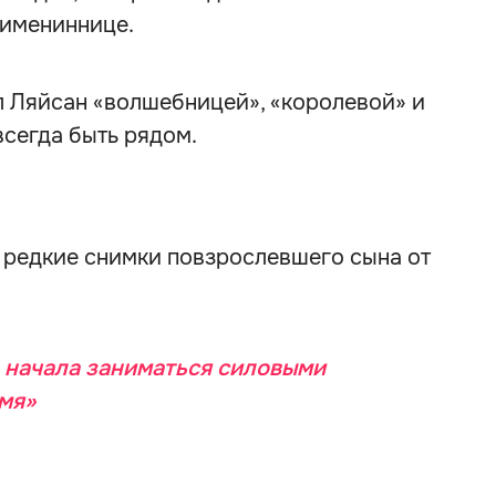
 имениннице.
л Ляйсан «волшебницей», «королевой» и
всегда быть рядом.
а
редкие снимки повзрослевшего сына от
 начала заниматься силовыми
мя»