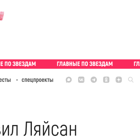
есты
спецпроекты
вил Ляйсан