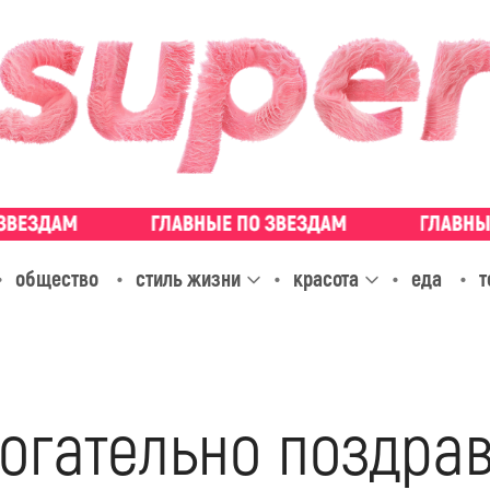
общество
стиль жизни
красота
еда
т
рогательно поздра