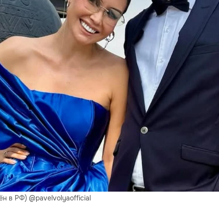
 в РФ) @pavelvolyaofficial