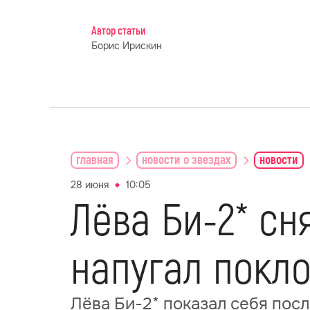
Автор статьи
Борис Ирискин
главная
новости о звездах
новости
28 июня
10:05
Лёва Би-2* сн
напугал покл
Лёва Би-2* показал себя пос