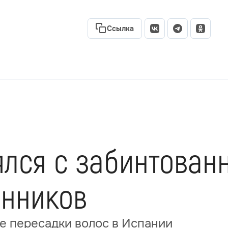
Ссылка
ялся с забинтован
онников
ле пересадки волос в Испании