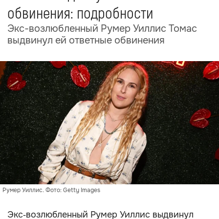
обвинения: подробности
Экс-возлюбленный Румер Уиллис Томас
выдвинул ей ответные обвинения
Румер Уиллис. Фото: Getty Images
Экс‑возлюбленный Румер Уиллис выдвинул