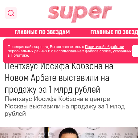
главная
новости о звездах
новости
Посещая сайт super.ru, Вы соглашаетесь с
Политикой обработки
персональных данных
и с использованием файлов cookie, указанных
в Политике.
03 июня
20:19
Пентхаус Иосифа Кобзона на
Новом Арбате выставили на
продажу за 1 млрд рублей
Пентхаус Иосифа Кобзона в центре
Москвы выставили на продажу за 1 млрд
рублей