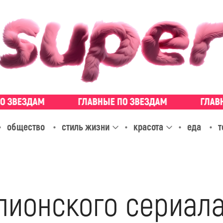
общество
стиль жизни
красота
еда
т
ионского сериала