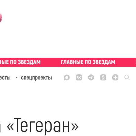
есты
спецпроекты
 «Тегеран»