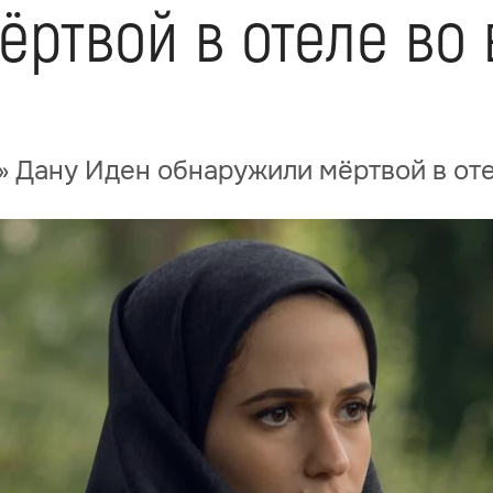
ёртвой в отеле во
а
 Дану Иден обнаружили мёртвой в оте