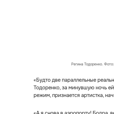
Регина Тодоренко. Фото:
«Будто две параллельные реальн
Тодоренко, за минувшую ночь ей 
режим, признается артистка, на
«А я снова в аэропорту! Бодра, в