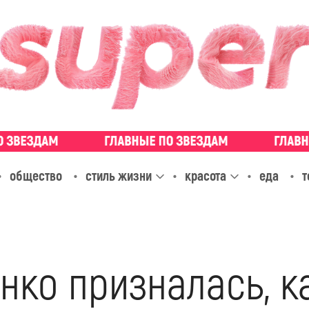
общество
стиль жизни
красота
еда
т
нко призналась, к