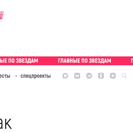
есты
спецпроекты
ак