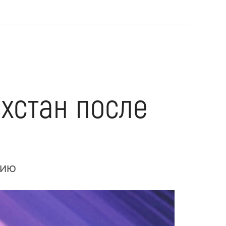
ахстан после
сию