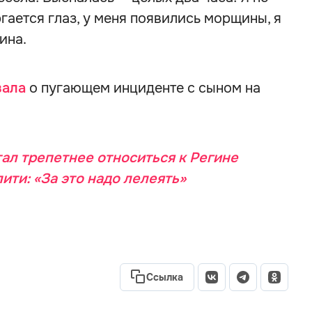
ргается глаз, у меня появились морщины, я
ина.
зала
о пугающем инциденте с сыном на
тал трепетнее относиться к Регине
ити: «За это надо лелеять»
Ссылка