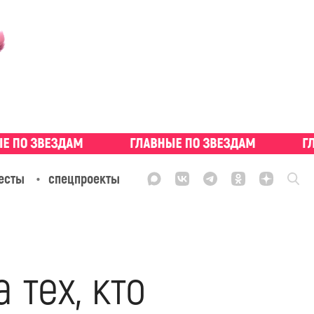
есты
спецпроекты
тех, кто