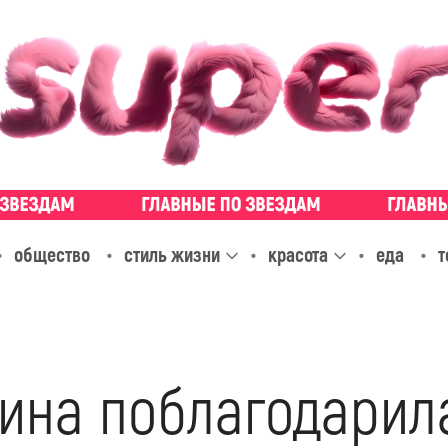
общество
стиль жизни
красота
еда
т
на поблагодарила 