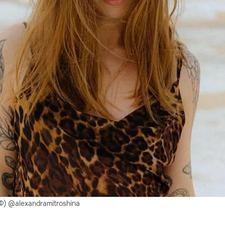
) @alexandramitroshina