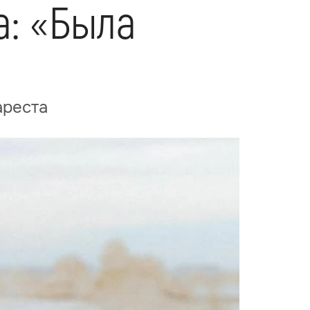
а: «Была
ареста