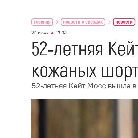
главная
новости о звездах
новости
24 июня
19:34
52‑летняя Кей
кожаных шорт
52‑летняя Кейт Мосс вышла в