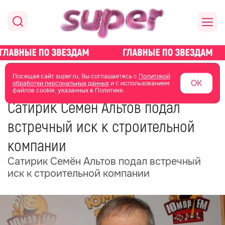
главная
новости о звездах
новости
Посещая сайт super.ru, Вы соглашаетесь с
Политикой
ОК
обработки персональных данных
и с использованием
файлов cookie, указанных в Политике.
30 октября 2025
12:38
Сатирик Семён Альтов подал
встречный иск к строительной
компании
Сатирик Семён Альтов подал встречный
иск к строительной компании