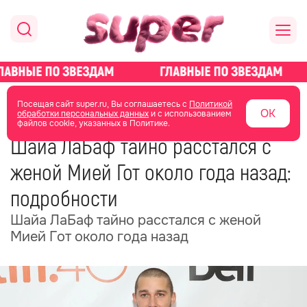
главная
новости о звездах
новости
Посещая сайт super.ru, Вы соглашаетесь с
Политикой
ОК
обработки персональных данных
и с использованием
файлов cookie, указанных в Политике.
18 февраля
10:44
Шайа ЛаБаф тайно расстался с
женой Мией Гот около года назад:
подробности
Шайа ЛаБаф тайно расстался с женой
Мией Гот около года назад