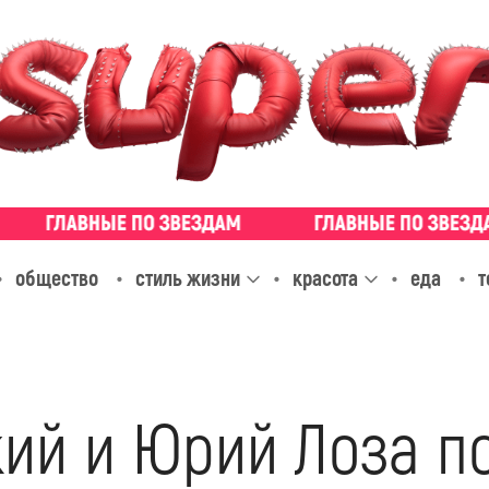
общество
стиль жизни
красота
еда
т
кий и Юрий Лоза п