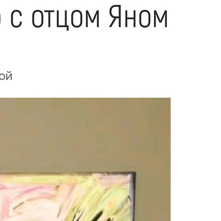
 с отцом Яном
ой