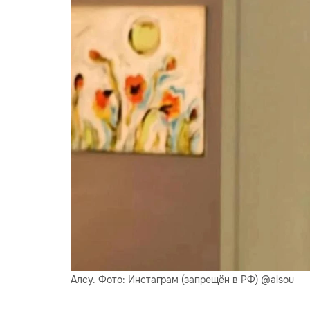
Алсу. Фото: Инстаграм (запрещён в РФ) @alsou