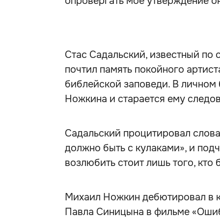
опровергать моё утверждение он
Стас Садальский, известный по 
почтил память покойного артист
библейской заповеди. В личном 
Ножкина и старается ему следов
Садальский процитировал слова
должно быть с кулаками», и под
возлюбить стоит лишь того, кто 
Михаил Ножкин дебютировал в ки
Павла Синицына в фильме «Ошиб