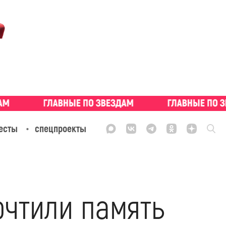
есты
спецпроекты
очтили память