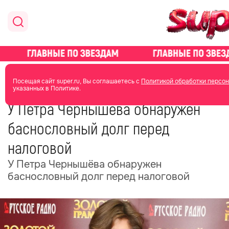
главная
новости о звездах
новости
Посещая сайт super.ru, Вы соглашаетесь с
Политикой обработки персон
указанных в Политике.
02 июня 2025
12:45
У Петра Чернышёва обнаружен
баснословный долг перед
налоговой
У Петра Чернышёва обнаружен
баснословный долг перед налоговой