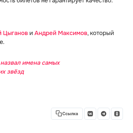
мость билетов не гарантирует качество.
й Цыганов
и
Андрей Максимов
, который
е.
назвал имена самых
их звёзд
Ссылка