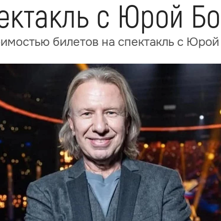
пектакль с Юрой Б
имостью билетов на спектакль с Юро