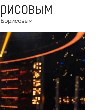
орисовым
й Борисовым