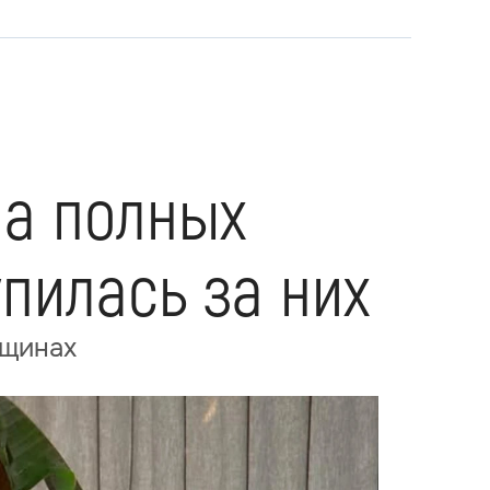
ла полных
пилась за них
нщинах