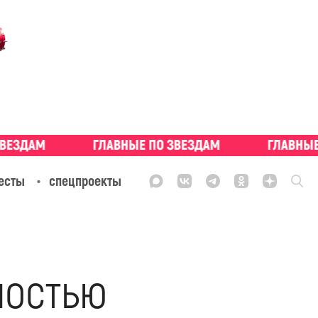
есты
спецпроекты
мостью