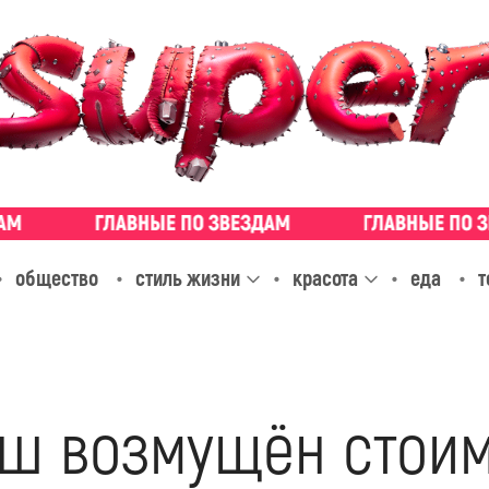
общество
стиль жизни
красота
еда
т
ш возмущён стои