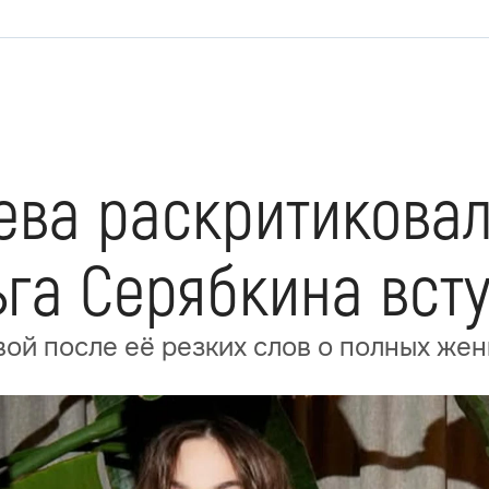
ева раскритикова
га Серябкина всту
ой после её резких слов о полных же