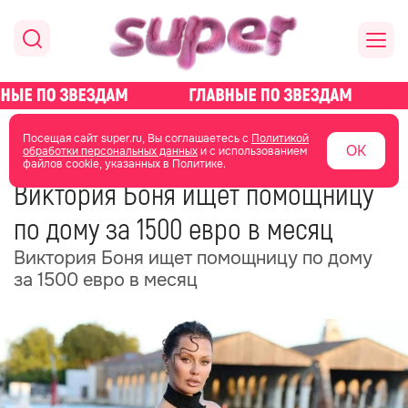
главная
новости о звездах
новости
Посещая сайт super.ru, Вы соглашаетесь с
Политикой
ОК
обработки персональных данных
и с использованием
файлов cookie, указанных в Политике.
01 июля
12:57
Виктория Боня ищет помощницу
по дому за 1500 евро в месяц
Виктория Боня ищет помощницу по дому
за 1500 евро в месяц