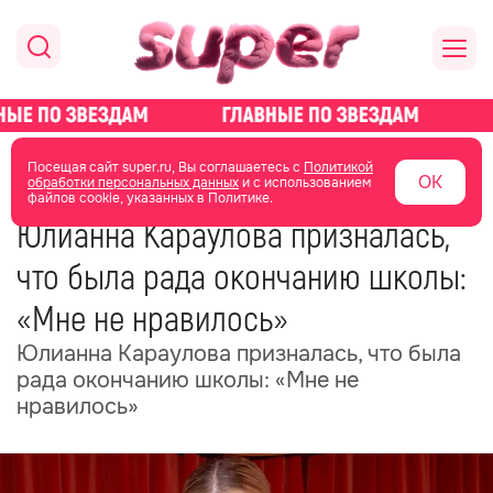
главная
новости о звездах
новости
Посещая сайт super.ru, Вы соглашаетесь с
Политикой
ОК
обработки персональных данных
и с использованием
файлов cookie, указанных в Политике.
30 июня
14:59
Юлианна Караулова призналась,
что была рада окончанию школы:
«Мне не нравилось»
Юлианна Караулова призналась, что была
рада окончанию школы: «Мне не
нравилось»