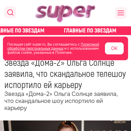
главная
новости о звездах
новости
Посещая сайт super.ru, Вы соглашаетесь с
Политикой
ОК
обработки персональных данных
и с использованием
файлов cookie, указанных в Политике.
17 ноября 2025
10:27
Звезда «Дома-2» Ольга Солнце
заявила, что скандальное телешоу
испортило ей карьеру
Звезда «Дома-2» Ольга Солнце заявила,
что скандальное шоу испортило ей
карьеру