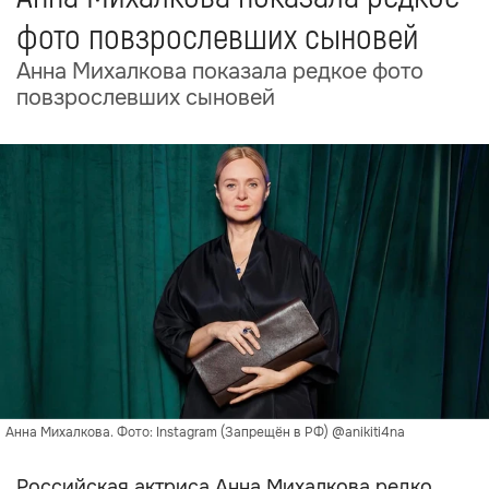
фото повзрослевших сыновей
Анна Михалкова показала редкое фото
повзрослевших сыновей
Анна Михалкова. Фото: Instagram (Запрещён в РФ) @anikiti4na
Российская актриса Анна Михалкова редко