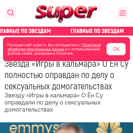
главная
новости о звездах
новости
Посещая сайт super.ru, Вы соглашаетесь с
Политикой
ОК
обработки персональных данных
и с использованием
файлов cookie, указанных в Политике.
11 ноября 2025
12:40
Звезда «Игры в кальмара» О Ён Су
полностью оправдан по делу о
сексуальных домогательствах
Звезду «Игры в кальмара» О Ён Су
оправдали по делу о сексуальных
домогательствах