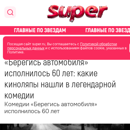
главная
общество
Посещая сайт super.ru, Вы соглашаетесь с
Политикой обработки
персональных данных
и с использованием файлов cookie, указанных в
Политике.
27 мая
11:59
«Берегись автомобиля»
исполнилось 60 лет: какие
киноляпы нашли в легендарной
комедии
Комедии «Берегись автомобиля»
исполнилось 60 лет