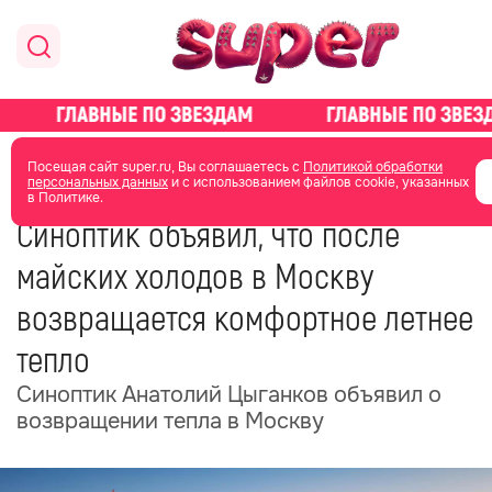
главная
общество
Посещая сайт super.ru, Вы соглашаетесь с
Политикой обработки
персональных данных
и с использованием файлов cookie, указанных
в Политике.
04 июня
05:43
Синоптик объявил, что после
майских холодов в Москву
возвращается комфортное летнее
тепло
Синоптик Анатолий Цыганков объявил о
возвращении тепла в Москву