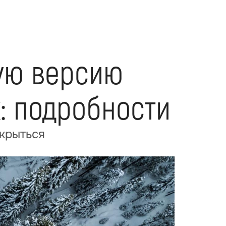
ую версию
: подробности
скрыться