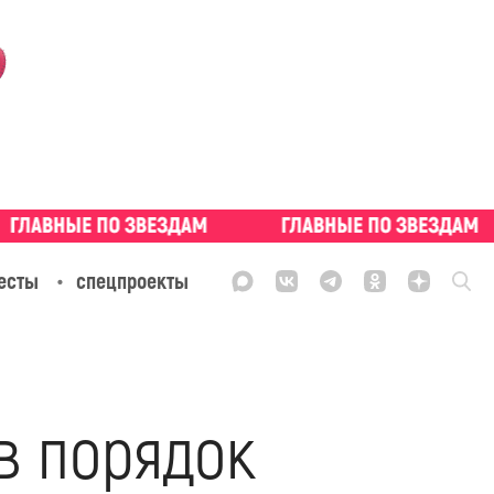
есты
спецпроекты
в порядок