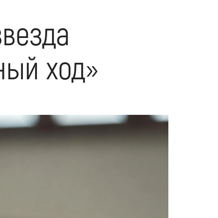
звезда
ный ход»