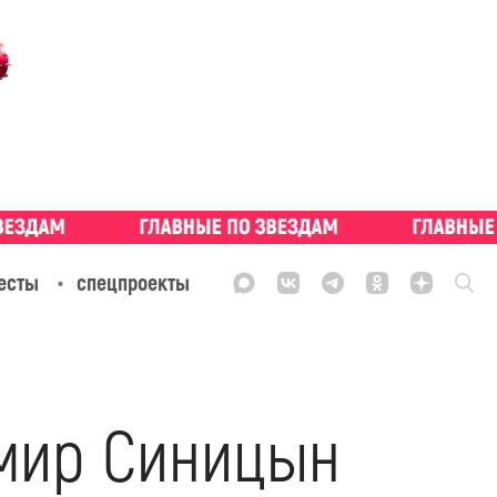
есты
спецпроекты
мир Синицын