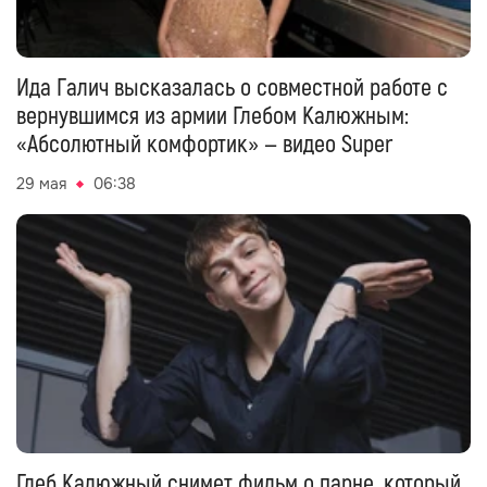
Ида Галич высказалась о совместной работе с
вернувшимся из армии Глебом Калюжным:
«Абсолютный комфортик» — видео Super
29 мая
06:38
Глеб Калюжный снимет фильм о парне, который