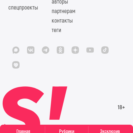
авторы
спецпроекты
партнерам
контакты
теги
Главная
Рубрики
Эксклюзив