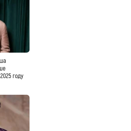
оша
ше
2025 году