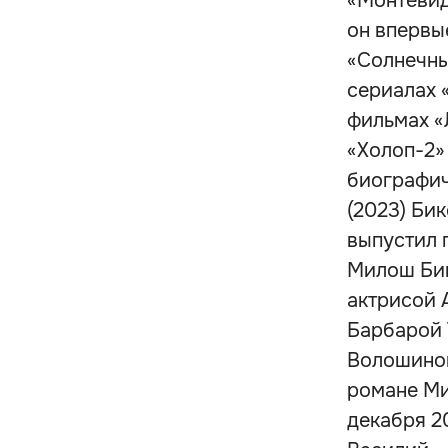
«Монтевид
он впервы
«Солнечны
сериалах «
фильмах «Л
«Холоп-2» 
биографич
(2023) Бик
выпустил 
Милош Бик
актрисой 
Барбарой 
Волошиной
романе Ми
декабря 20