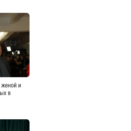
 женой и
ых в