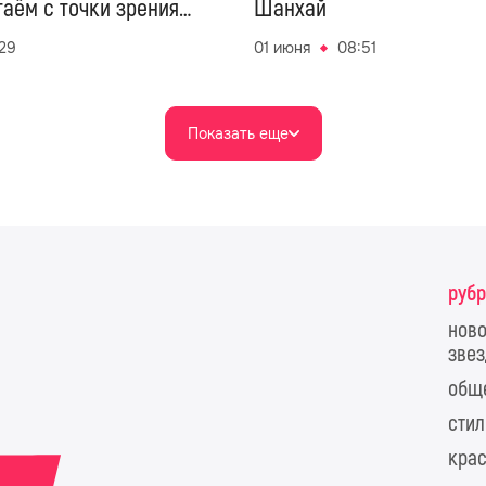
аём с точки зрения
Шанхай
:29
01 июня
08:51
Показать еще
руб
ново
звез
общ
стил
крас