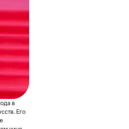
года в
сств. Его
е