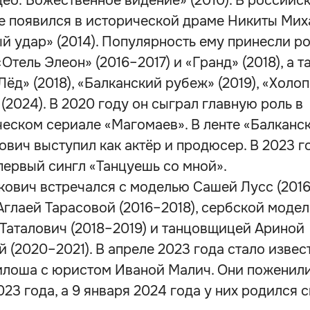
ео: Божественное видение» (2010). В российс
е появился в исторической драме Никиты Мих
й удар» (2014). Популярность ему принесли ро
Отель Элеон» (2016–2017) и «Гранд» (2018), а т
ёд» (2018), «Балканский рубеж» (2019), «Холоп»
(2024). В 2020 году он сыграл главную роль в
еском сериале «Магомаев». В ленте «Балканск
ович выступил как актёр и продюсер. В 2023 г
первый сингл «Танцуешь со мной».
ович встречался с моделью Сашей Лусс (2016
Аглаей Тарасовой (2016–2018), сербской моде
Таталович (2018–2019) и танцовщицей Ариной
 (2020–2021). В апреле 2023 года стало извес
лоша с юристом Иваной Малич. Они поженили
23 года, а 9 января 2024 года у них родился 