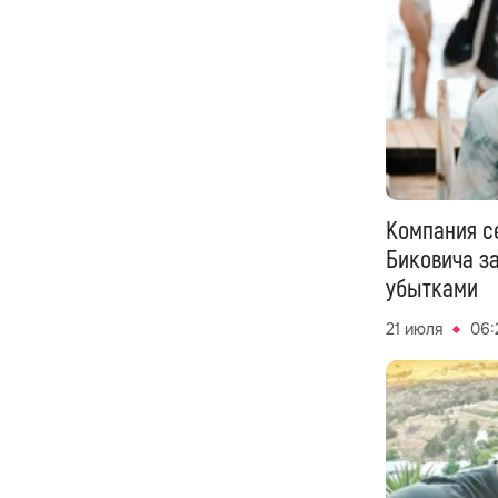
Компания с
Биковича з
убытками
21 июля
06: