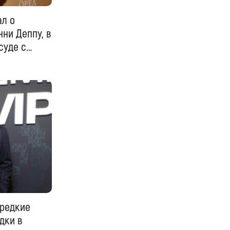
л о
ни Деппу, в
суде с
 редкие
дки в