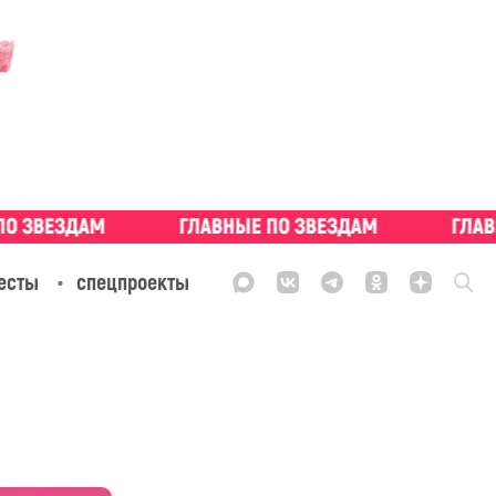
есты
спецпроекты