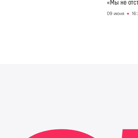
«Мы не отст
искусства»
09 июня
16