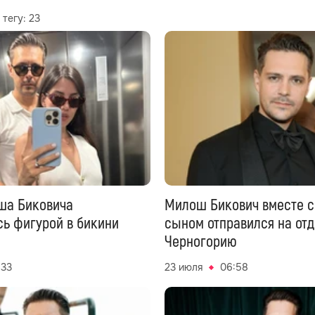
 тегу:
23
ша Биковича
Милош Бикович вместе с
сь фигурой в бикини
сыном отправился на отд
Черногорию
:33
23 июля
06:58