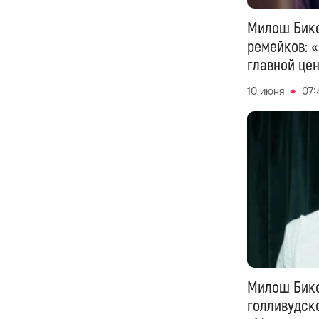
Милош Бико
ремейков: 
главной це
10 июня
07:
Милош Бико
голливудск