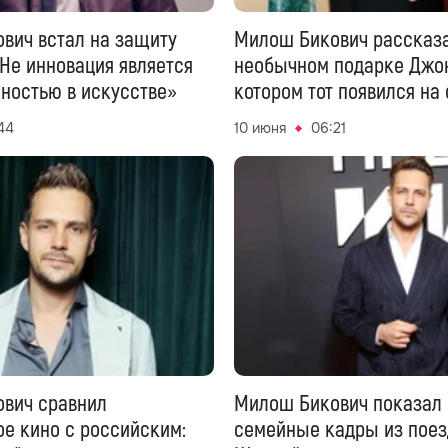
вич встал на защиту
Милош Бикович рассказа
«Не инновация является
необычном подарке Джон
нностью в искусстве»
котором тот появился на 
Эмбер Хёрд: видео Super
44
10 июня
06:21
вич сравнил
Милош Бикович показал
ое кино с российским:
семейные кадры из поез