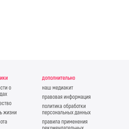
рики
дополнительно
сти о
наш медиакит
дах
правовая информация
ество
политика обработки
ь жизни
персональных данных
ота
правила применения
рекомендательных