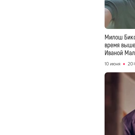
Милош Бико
время вышел
Иваной Мал
10 июня
20: