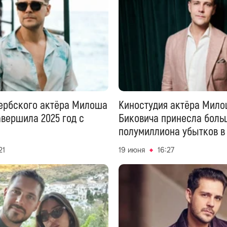
ербского актёра Милоша
Киностудия актёра Мил
авершила 2025 год с
Биковича принесла боль
полумиллиона убытков в 
21
19 июня
16:27