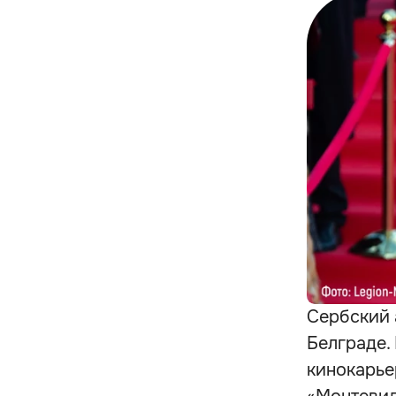
Сербский 
Белграде.
кинокарье