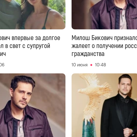
вич впервые за долгое
Милош Бикович признался
 в свет с супругой
жалеет о получении рос
ич
гражданства
06
10 июня
10:48