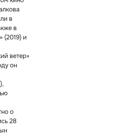
ком кино
алкова
ли в
акже в
 (2019) и
ий ветер»
оду он
),
лью
тно о
сь 28
сын