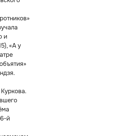
овского
оротников»
зучала
о и
5), «А у
еатре
 объятия»
ндзя.
 Куркова.
ывшего
ёма
16-й