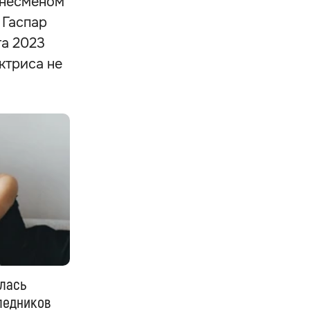
знесменом
 Гаспар
та 2023
ктриса не
лась
ледников