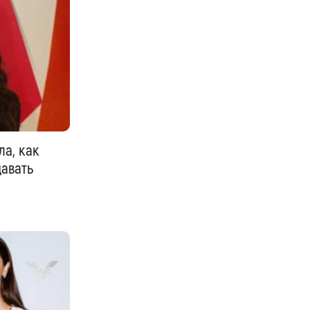
ла, как
давать