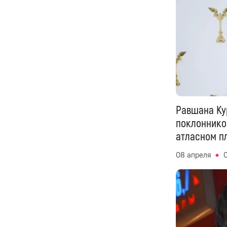
Равшана Ку
поклоннико
атласном п
08 апреля