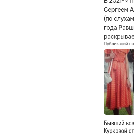
В 2021-м 
Сергеем А
(по слухам
года Равш
раскрывае
Публикаций по
Бывший во
Курковой ст