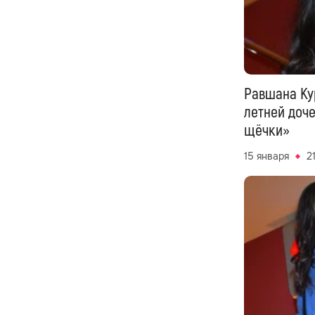
Равшана Ку
летней доче
щёчки»
15 января
21