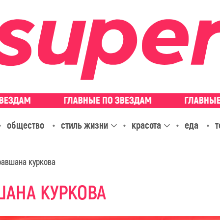
общество
стиль жизни
красота
еда
т
равшана куркова
ШАНА КУРКОВА