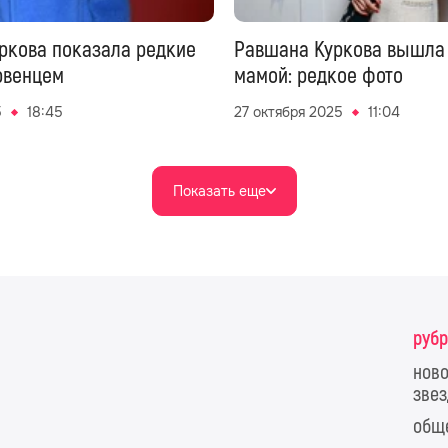
ркова показала редкие
Равшана Куркова вышла 
рвенцем
мамой: редкое фото
5
18:45
27 октября 2025
11:04
Показать еще
руб
ново
звез
общ