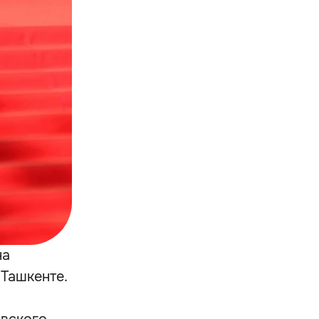
на
 Ташкенте.