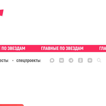
есты
спецпроекты