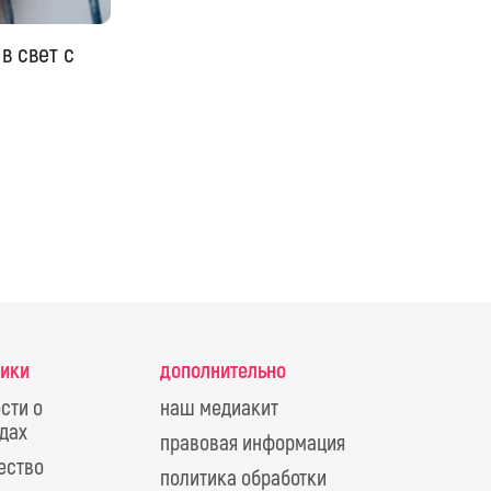
в свет с
рики
дополнительно
сти о
наш медиакит
дах
правовая информация
ество
политика обработки