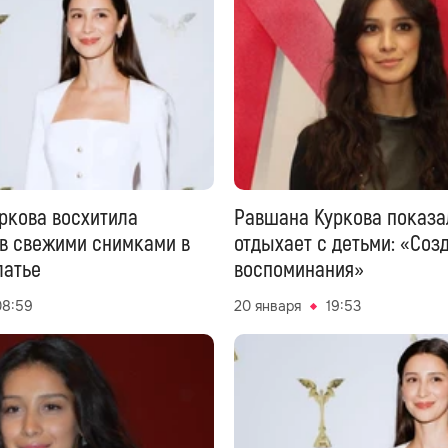
ркова восхитила
Равшана Куркова показа
в свежими снимками в
отдыхает с детьми: «Соз
латье
воспоминания»
08:59
20 января
19:53