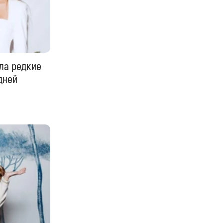
ла редкие
дней