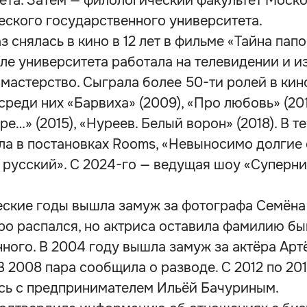
ета. Затем — филологический факультет Моск
еского государственного университета.
з снялась в кино в 12 лет в фильме «Тайна пап
осле университета работала на телевидении и и
 мастерство. Сыграла более 50-ти ролей в кин
среди них «Барвиха» (2009), «Про любовь» (201
ре…» (2015), «Нуреев. Белый ворон» (2018). В т
ла в постановках Rooms, «Невыносимо долгие
 русский». С 2024-го — ведущая шоу «Суперни
еские годы вышла замуж за фотографа Семёна
ро распался, но актриса оставила фамилию б
ного. В 2004 году вышла замуж за актёра Арт
В 2008 пара сообщила о разводе. С 2012 по 20
сь с предпринимателем Ильёй Бачуриным.