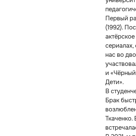
университ
педагогич
Первый ра
(1992). П
актёрское
сериалах, 
нас во дво
участвова
и «Чёрный
Дети».
В студенч
Брак быст
возлюблен
Ткаченко. 
встречала