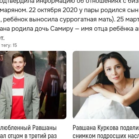
подтвердила информацию об отношениях с би
маряном. 22 октября 2020 у пары родился сын
, ребёнок выносила суррогатная мать). 25 мар
ана родила дочь Самиру — имя отца ребёнка а
т.
 тегу:
15
злюбленный Равшаны
Равшана Куркова подели
ал отцом в третий раз
снимком подросших нас