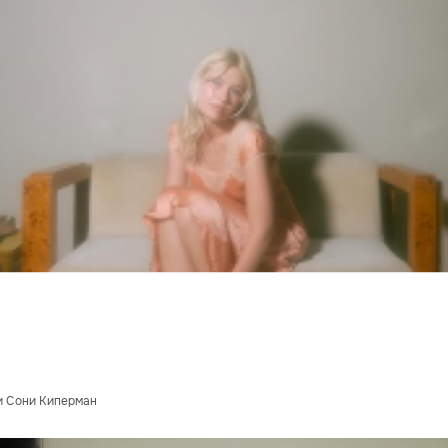
и Сони Киперман