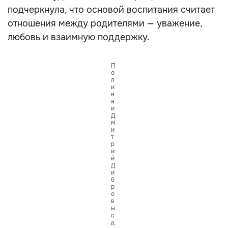
подчеркнула, что основой воспитания считает
отношения между родителями — уважение,
любовь и взаимную поддержку.
П
о
л
и
н
а
и
Д
м
и
т
р
и
й
Д
и
б
р
о
в
ы
с
д