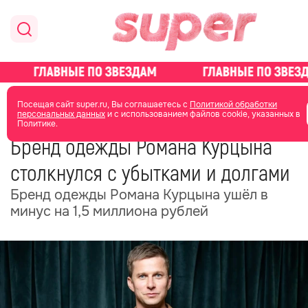
главная
новости о звездах
новости
Посещая сайт super.ru, Вы соглашаетесь с
Политикой обработки
персональных данных
и с использованием файлов cookie, указанных в
Политике.
28 мая
11:34
Бренд одежды Романа Курцына
столкнулся с убытками и долгами
Бренд одежды Романа Курцына ушёл в
минус на 1,5 миллиона рублей