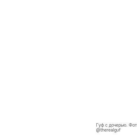
Гуф с дочерью. Фот
@therealguf