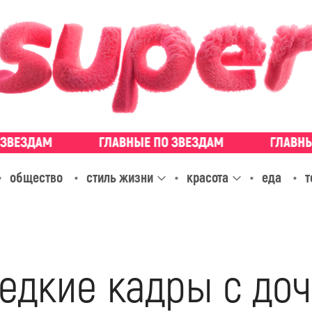
общество
стиль жизни
красота
еда
т
редкие кадры с до