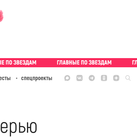
есты
спецпроекты
черью