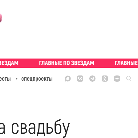
есты
спецпроекты
а свадьбу