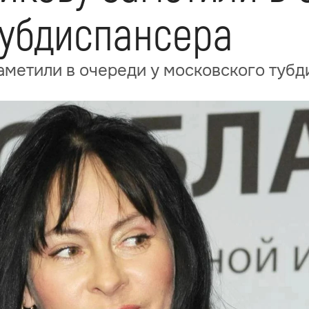
тубдиспансера
аметили в очереди у московского туб