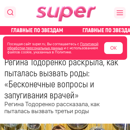
главная
новости о звездах
новости
Посещая сайт super.ru, Вы соглашаетесь с
Политикой
ОК
обработки персональных данных
и с использованием
файлов cookie, указанных в Политике.
22 ноября 2025
05:48
Регина Тодоренко раскрыла, как
пыталась вызвать роды:
«Бесконечные вопросы и
запугивания врачей»
Регина Тодоренко рассказала, как
пыталась вызвать третьи роды