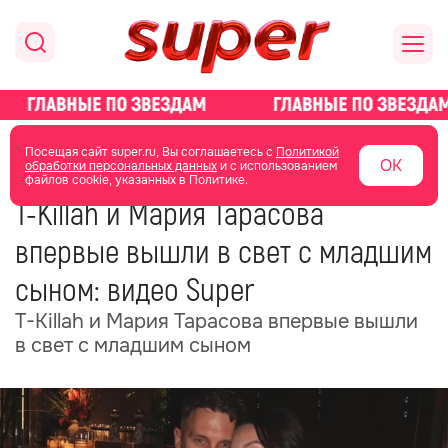
главная
новости о звездах
новости
Посещая сайт super.ru, Вы соглашаетесь с
Политикой
ОК
обработки персональных данных
и с использованием
файлов cookie, указанных в Политике.
04 июня
17:54
T-Killah и Мария Тарасова
впервые вышли в свет с младшим
сыном: видео Super
T-Killah и Мария Тарасова впервые вышли
в свет с младшим сыном