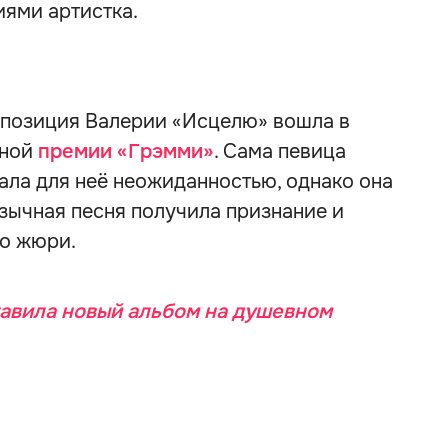
ями артистка.
мпозиция Валерии «Исцелю» вошла в
дной
премии «Грэмми»
. Сама певица
тала для неё неожиданностью, однако она
язычная песня получила признание и
о жюри.
авила новый альбом на душевном