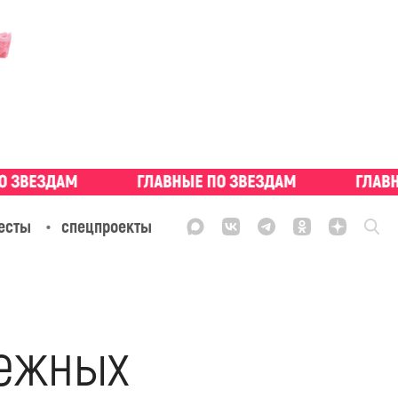
есты
спецпроекты
бежных