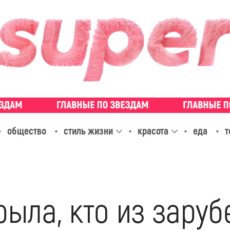
общество
стиль жизни
красота
еда
т
рыла, кто из зару