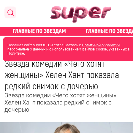
главная
новости о звездах
новости
Посещая сайт super.ru, Вы соглашаетесь с
Политикой обработки
персональных данных
и с использованием файлов cookie, указанных в
Политике.
14 мая
04:38
Звезда комедии «Чего хотят
женщины» Хелен Хант показала
редкий снимок с дочерью
Звезда комедии «Чего хотят женщины»
Хелен Хант показала редкий снимок с
дочерью