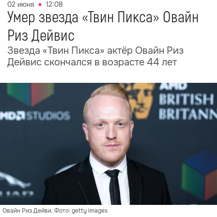
02 июня
12:08
Умер звезда «Твин Пикса» Овайн
Риз Дейвис
Звезда «Твин Пикса» актёр Овайн Риз
Дейвис скончался в возрасте 44 лет
Овайн Риз Дейви. Фото: getty images